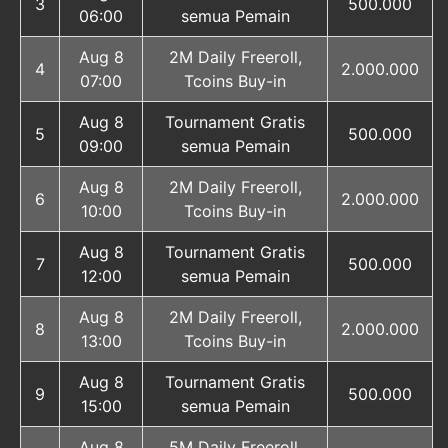
3
500.000
06:00
semua Pemain
Aug 8
2M Daily Freeroll,
4
2.000.000
07:00
Tcoins Buy-in
Aug 8
Tournament Gratis
5
500.000
09:00
semua Pemain
Aug 8
2M Daily Freeroll,
6
2.000.000
10:00
Tcoins Buy-in
Aug 8
Tournament Gratis
7
500.000
12:00
semua Pemain
Aug 8
2M Daily Freeroll,
8
2.000.000
13:00
Tcoins Buy-in
Aug 8
Tournament Gratis
9
500.000
15:00
semua Pemain
Aug 8
5M Daily Freeroll,